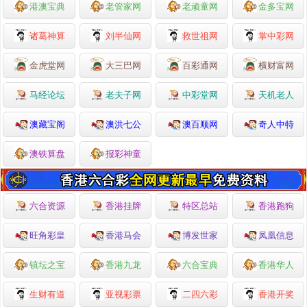
港澳宝典
老管家网
老顽童网
金多宝网
诸葛神算
刘半仙网
救世祖网
掌中彩网
金虎堂网
大三巴网
百彩通网
横财富网
马经论坛
老夫子网
中彩堂网
天机老人
澳藏宝阁
澳洪七公
澳百顺网
奇人中特
澳铁算盘
报彩神童
六合资源
香港挂牌
特区总站
香港跑狗
旺角彩皇
香港马会
博发世家
凤凰信息
镇坛之宝
香港九龙
六合宝典
香港华人
生财有道
亚视彩票
二四六彩
香港开奖