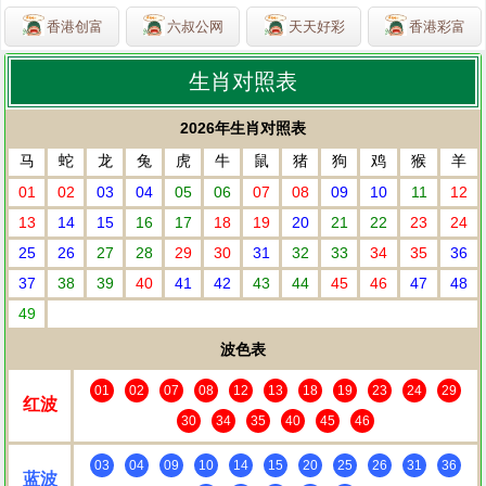
香港创富
六叔公网
天天好彩
香港彩富
生肖对照表
2026年生肖对照表
马
蛇
龙
兔
虎
牛
鼠
猪
狗
鸡
猴
羊
01
02
03
04
05
06
07
08
09
10
11
12
13
14
15
16
17
18
19
20
21
22
23
24
25
26
27
28
29
30
31
32
33
34
35
36
37
38
39
40
41
42
43
44
45
46
47
48
49
波色表
01
02
07
08
12
13
18
19
23
24
29
红波
30
34
35
40
45
46
03
04
09
10
14
15
20
25
26
31
36
蓝波