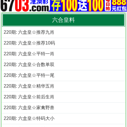
六合皇料
220期: 六盒皇☆推荐九肖
220期: 六盒皇☆推荐10码
220期: 六盒皇☆平特一肖
220期: 六盒皇☆合数单双
220期: 六盒皇☆平特一尾
220期: 六盒皇☆精华五肖
220期: 六盒皇☆前后生肖
220期: 六盒皇☆家禽野兽
220期: 六盒皇☆特码大小