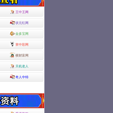
王中王网
状元红网
金多宝网
掌中彩网
横财富网
天机老人
奇人中特