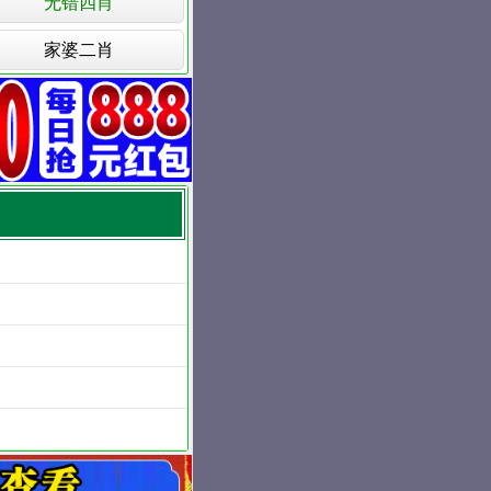
无错四肖
家婆二肖