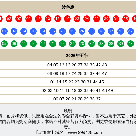
波色表
1
02
07
08
12
13
18
19
23
24
29
30
34
35
4
03
04
09
10
14
15
20
25
26
31
36
37
41
42
05
06
11
16
17
21
22
27
28
32
33
38
39
43
2026年五行
04 05 12 13 26 27 34 35 42 43
08 09 16 17 24 25 38 39 46 47
01 14 15 22 23 30 31 44 45
02 03 10 11 18 19 32 33 40 41 48 49
06 07 20 21 28 29 36 37
说明
料、图片和资讯，只应用在合法的⑥合彩资料探讨，暂不适用于其它，外
告内容均为赞助商提供，本站不对其经营行为负责。浏览或使用者须自行
责。
【老顽童】域名：www.999425.com