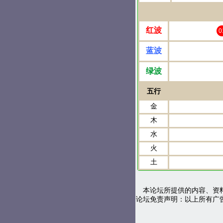
红波
0
蓝波
绿波
五行
金
木
水
火
土
本论坛所提供的内容、资
论坛免责声明：以上所有广