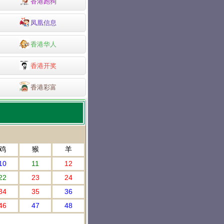
香港跑狗
凤凰信息
香港华人
香港开奖
香港彩富
鸡
猴
羊
10
11
12
22
23
24
34
35
36
46
47
48