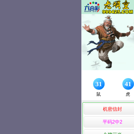
机密信封
平码2中2