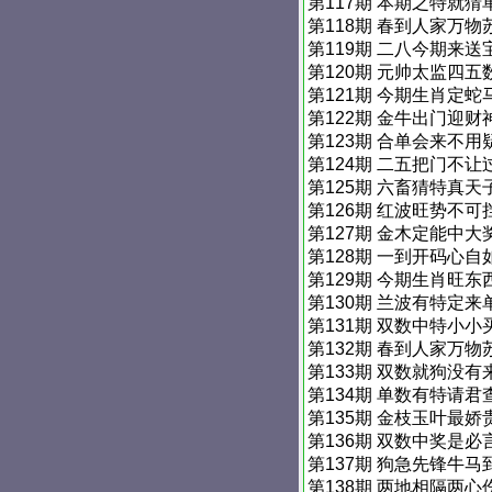
第117期 本期之特就
第118期 春到人家万
第119期 二八今期来
第120期 元帅太监四
第121期 今期生肖定
第122期 金牛出门迎
第123期 合单会来不
第124期 二五把门不
第125期 六畜猜特真
第126期 红波旺势不
第127期 金木定能中
第128期 一到开码心
第129期 今期生肖旺
第130期 兰波有特定
第131期 双数中特小
第132期 春到人家万
第133期 双数就狗没
第134期 单数有特请
第135期 金枝玉叶最
第136期 双数中奖是
第137期 狗急先锋牛
第138期 两地相隔两