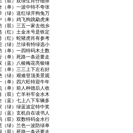
八出（双）双绿生肖仔细杀
为奇（单）一波中特不夸张
皇帝（绿）送红绿开狗兔万
能中（单）鸡飞狗跳勐虎来
提防（双）三五一家去他乡
你选（红）土金水号是铁定
数号（红）蛇猪虎肖有参考
羊蛇（绿）兰绿有特绿选小
波防（单）一四特码木土数
我行（单）死路一条还要走
合双（蓝）八棱梅花亮银锤
想它（单）三三上下左右好
不绝（绿）艰难登顶美景观
第一（单）四六旺特迎牛年
锋也（单）前人种德后人收
双肖（双）亡羊补牢金水木
安全（蓝）七上八下车辆多
管家（绿）绿蓝波定特中奖
中彩（蓝）玄机自在读书人
兰码（双）双数特码金水行
四尾（绿）兰色一波防绿单
一闯（双）死路一条还要走