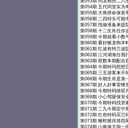
第053期 鸡龙相合二
第054期 五代同堂实
第055期 大将拼命保
第056期 二四特头可
第057期 找做准备来
第058期 十二生肖任
第059期 今期就看小
第060期 看好猴龙狗
第061期 红波有特兰
第062期 江河湖海任
第063期 双数本期配
第064期 今期特玛想
第065期 三五游客来
第066期 今期生肖是
第067期 好人好事雷
第068期 今期特码猜
第069期 小心驾驶保
第070期 今期特码找
第071期 二九今期定
第072期 红色特码买
第073期 猴蛇猪肖猜
第074期 山南海北闯