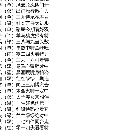
谷丰（单）风云龙虎四门开
在即（双）出门旅行散心去
中间（单）三九特尾在左右
华景（绿）社会万展大进步
用取（单）彩民今期看好双
为合（兰）羊马猪虎猴有特
特码（绿）三八与九当头数
三四（单）单数中特兰绿旺
特中（红）零二四头看特开
玄机（单）三六一八可看特
谨记（双）意马心猿醉梦中
伤风（蓝）鼻塞喷嚏身怕冷
才知（双）红红绿绿上期连
波防（单）向上三期博六合
看它（单）木金火特一定中
玄机（双）太子美女来相伴
玄机（绿）一生好色他第一
秋风（绿）红绿特码小看它
三头（绿）兰兰绿绿绝对中
何从（双）二七相伴同台走
猜绿（红）零一四头看看特