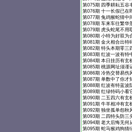
第075期 四季耕耘五
第076期 十一长假已
第077期 兔鸡猴蛇猜
第078期 车来车往繁
第079期 虎头蛇尾不
第080期 小特为好双
第081期 金火相合出
第082期 特头本期零
第083期 红波一波有
第084期 本日挂历有
第085期 桃源网址须
第086期 冷热交替易
第087期 单数中了你
第088期 红波有特蓝
第089期 红绿特码小
第090期 二五四六有
第091期 牛羊相冲有
第092期 独坐孤单怨
第093期 二四特头防
第094期 老大后悔无
第095期 蛇马猴鸡狗