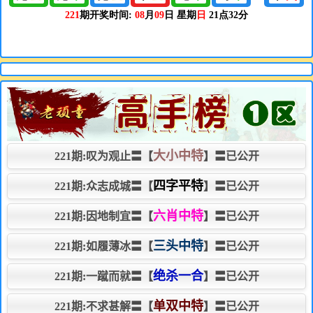
大小中特
221期:叹为观止〓【
】〓已公开
四字平特
221期:众志成城〓【
】〓已公开
六肖中特
221期:因地制宜〓【
】〓已公开
三头中特
221期:如履薄冰〓【
】〓已公开
绝杀一合
221期:一蹴而就〓【
】〓已公开
单双中特
221期:不求甚解〓【
】〓已公开