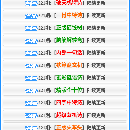
破天机特诗
221期:【
】陆续更新
一肖中特诗
221期:【
】陆续更新
正版摇钱树
221期:【
】陆续更新
脑筋解转弯
221期:【
】陆续更新
内部一句话
221期:【
】陆续更新
铁算盘玄机
221期:【
】陆续更新
玄彩谜语诗
221期:【
】陆续更新
精版个十位
221期:【
】陆续更新
四字中特诗
221期:【
】陆续更新
超级玄机诗
221期:【
】陆续更新
正版火车头
221期:【
】陆续更新