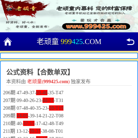
老顽童
999
425
.COM
公式资料【合数单双】
本资料由
老顽童(
999425.com
)
独家发布
206期 47-49-37-
03-40
-35-T47
207期 09-40-26-23-
44-13
-T31
208期 07-48-40-35-23-
28-T19
209期
44-05
-39-14-21-22-T08
210期 40-
37-15
-17-42-48-T49
211期 13-12-
39-37
-38-08-T01