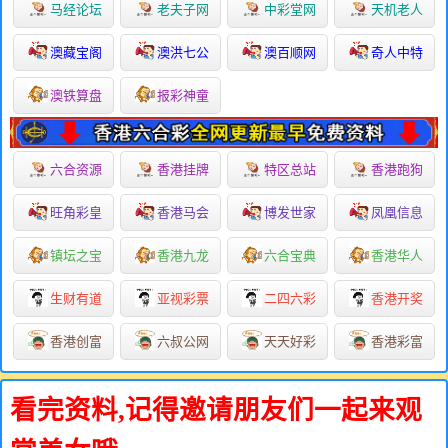
马经论坛
老夫子网
中彩堂网
天机老人
澳藏宝阁
澳洪七公
澳百顺网
奇人中特
澳铁算盘
报彩神童
六合资源
香港挂牌
特区总站
香港跑狗
旺角彩皇
香港马会
博发世家
凤凰信息
镇坛之宝
香港九龙
六合宝典
香港华人
生财有道
亚视彩票
二四六彩
香港开奖
香港创富
六叔公网
天天好彩
香港彩富
看完资料,记得邀请朋友们一起来观