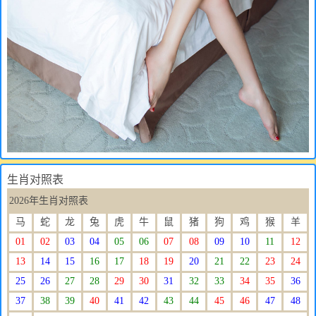
生肖对照表
2026年生肖对照表
马
蛇
龙
兔
虎
牛
鼠
猪
狗
鸡
猴
羊
01
02
03
04
05
06
07
08
09
10
11
12
13
14
15
16
17
18
19
20
21
22
23
24
25
26
27
28
29
30
31
32
33
34
35
36
37
38
39
40
41
42
43
44
45
46
47
48