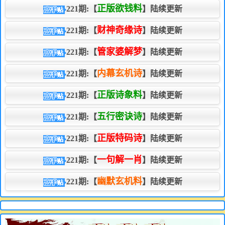
正版欲钱料
221期:【
】陆续更新
财神奇缘诗
221期:【
】陆续更新
管家婆解梦
221期:【
】陆续更新
内幕玄机诗
221期:【
】陆续更新
正版诗象料
221期:【
】陆续更新
五行密诀诗
221期:【
】陆续更新
正版特码诗
221期:【
】陆续更新
一句解一肖
221期:【
】陆续更新
幽默玄机料
221期:【
】陆续更新