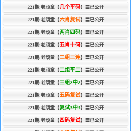
几个平码
221期:老顽童【
】〓已公开
六肖复试
221期:老顽童【
】〓已公开
两肖四码
221期:老顽童【
】〓已公开
五肖十码
221期:老顽童【
】〓已公开
二组三连
221期:老顽童【
】〓已公开
二组平二
221期:老顽童【
】〓已公开
三组2中2
221期:老顽童【
】〓已公开
五码复试
221期:老顽童【
】〓已公开
复试3中3
221期:老顽童【
】〓已公开
四码复试
221期:老顽童【
】〓已公开