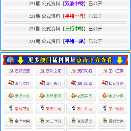
221期:
公式资料【
双波中特
】已公开
221期:
公式资料【
平特一肖
】已公开
221期:
公式资料【
三行中特
】已公开
221期:
公式资料【
平特一尾
】已公开
澳彩资源
澳彩之家
澳门彩客
王中王网
澳门资料
澳门彩经
澳门葡京
状元红网
港澳宝典
老管家网
老顽童网
金多宝网
诸葛神算
刘半仙网
救世祖网
掌中彩网
金虎堂网
大三巴网
百彩通网
横财富网