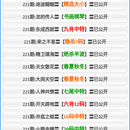
精选大小
221期:迷迷糊糊〓【
】〓已公开
书画棋琴
221期:龙的传人〓【
】〓已公开
九肖中特
221期:东成西就〓【
】〓已公开
稳杀7码
221期:来之不易〓【
】〓已公开
绝杀半波
221期:精卫填海〓【
】〓已公开
春夏秋冬
221期:天女散花〓【
】〓已公开
春夏秋冬
221期:大闹天空〓【
】〓已公开
七尾中特
221期:人神共愤〓【
】〓已公开
六肖12码
221期:开天辟地〓【
】〓已公开
16码中特
221期:井底之蛙〓【
】〓已公开
20码中特
221期:火眼金睛〓【
】〓已公开