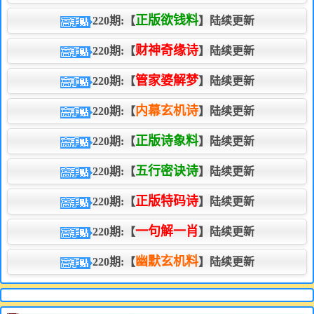
正版欲钱料
220期:【
】陆续更新
财神奇缘诗
220期:【
】陆续更新
管家婆解梦
220期:【
】陆续更新
内幕玄机诗
220期:【
】陆续更新
正版诗象料
220期:【
】陆续更新
五行密诀诗
220期:【
】陆续更新
正版特码诗
220期:【
】陆续更新
一句解一肖
220期:【
】陆续更新
幽默玄机料
220期:【
】陆续更新