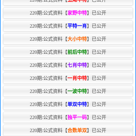
220期:
公式资料【
家野中特
】已公开
220期:
公式资料【
平特一肖
】已公开
220期:
公式资料【
大小中特
】已公开
220期:
公式资料【
前后中特
】已公开
220期:
公式资料【
七肖中特
】已公开
220期:
公式资料【
一肖中特
】已公开
220期:
公式资料【
一波中特
】已公开
220期:
公式资料【
单双中特
】已公开
220期:
公式资料【
独平一码
】已公开
220期:
公式资料【
合数单双
】已公开