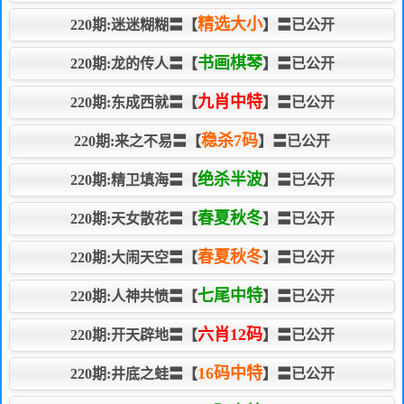
精选大小
220期:迷迷糊糊〓【
】〓已公开
书画棋琴
220期:龙的传人〓【
】〓已公开
九肖中特
220期:东成西就〓【
】〓已公开
稳杀7码
220期:来之不易〓【
】〓已公开
绝杀半波
220期:精卫填海〓【
】〓已公开
春夏秋冬
220期:天女散花〓【
】〓已公开
春夏秋冬
220期:大闹天空〓【
】〓已公开
七尾中特
220期:人神共愤〓【
】〓已公开
六肖12码
220期:开天辟地〓【
】〓已公开
16码中特
220期:井底之蛙〓【
】〓已公开