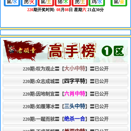
大小中特
220期:叹为观止〓【
】〓已公开
四字平特
220期:众志成城〓【
】〓已公开
六肖中特
220期:因地制宜〓【
】〓已公开
三头中特
220期:如履薄冰〓【
】〓已公开
绝杀一合
220期:一蹴而就〓【
】〓已公开