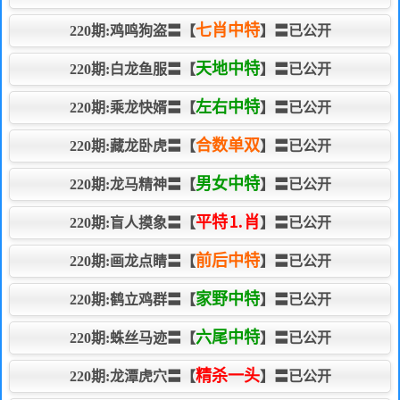
七肖中特
220期:鸡鸣狗盗〓【
】〓已公开
天地中特
220期:白龙鱼服〓【
】〓已公开
左右中特
220期:乘龙快婿〓【
】〓已公开
合数单双
220期:藏龙卧虎〓【
】〓已公开
男女中特
220期:龙马精神〓【
】〓已公开
平特⒈肖
220期:盲人摸象〓【
】〓已公开
前后中特
220期:画龙点睛〓【
】〓已公开
家野中特
220期:鹤立鸡群〓【
】〓已公开
六尾中特
220期:蛛丝马迹〓【
】〓已公开
精杀一头
220期:龙潭虎穴〓【
】〓已公开