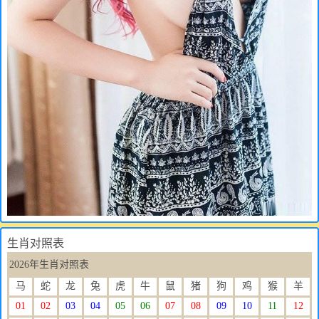
生肖对照表
2026年生肖对照表
马
蛇
龙
兔
虎
牛
鼠
猪
狗
鸡
猴
羊
01
02
03
04
05
06
07
08
09
10
11
12