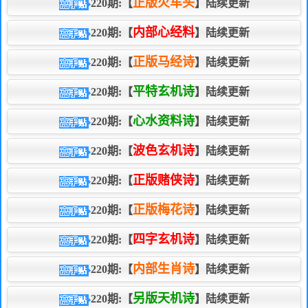
正版火车头
220期:【
】陆续更新
内部心经料
220期:【
】陆续更新
正版马经诗
220期:【
】陆续更新
平特玄机诗
220期:【
】陆续更新
心水资料诗
220期:【
】陆续更新
波色玄机诗
220期:【
】陆续更新
正版赌侠诗
220期:【
】陆续更新
正版梅花诗
220期:【
】陆续更新
四字玄机诗
220期:【
】陆续更新
内部生肖诗
220期:【
】陆续更新
另版天机诗
220期:【
】陆续更新