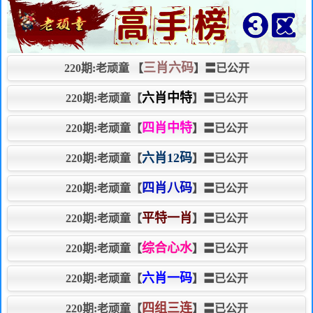
三肖六码
220期:老顽童 【
】〓已公开
六肖中特
220期:老顽童【
】〓已公开
四肖中特
220期:老顽童【
】〓已公开
六肖12码
220期:老顽童【
】〓已公开
四肖八码
220期:老顽童【
】〓已公开
平特一肖
220期:老顽童【
】〓已公开
综合心水
220期:老顽童【
】〓已公开
六肖一码
220期:老顽童【
】〓已公开
四组三连
220期:老顽童【
】〓已公开