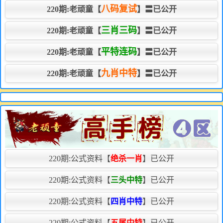
八码复试
220期:老顽童【
】〓已公开
三肖三码
220期:老顽童【
】〓已公开
平特连码
220期:老顽童【
】〓已公开
九肖中特
220期:老顽童【
】〓已公开
220期:
公式资料【
绝杀一肖
】已公开
220期:
公式资料【
三头中特
】已公开
220期:
公式资料【
四肖中特
】已公开
220期:
公式资料【
五尾中特
】已公开