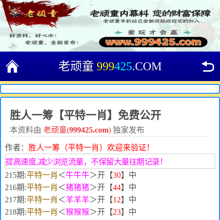
老顽童
999
425
.COM
胜人一筹【平特一肖】免费公开
本资料由
老顽童(
999425.com
)
独家发布
作者：
胜人一筹（平特一肖）欢迎来验证！
提高速度,减少浏览流量，不保留大量往期记录！
215期:
平特一肖
＜
牛牛牛
＞开【
30
】中
216期:
平特一肖
＜
猪猪猪
＞开【
44
】中
217期:
平特一肖
＜
羊羊羊
＞开【
12
】中
218期:
平特一肖
＜
猴猴猴
＞开【
23
】中