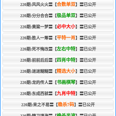
合数单双
220期:风风火火〓【
】〓已公开
极品单双
220期:分分合合〓【
】〓已公开
必中大小
220期:黄粱一梦〓【
】〓已公开
平特一肖
220期:胜人一筹〓【
】〓已公开
左右中特
220期:死不悔改〓【
】〓已公开
四肖中特
220期:前前后后〓【
】〓已公开
精选大小
220期:迷迷糊糊〓【
】〓已公开
书画棋琴
220期:龙的传人〓【
】〓已公开
九肖中特
220期:东成西就〓【
】〓已公开
稳杀7码
220期:来之不易〓【
】〓已公开
绝杀半波
220期:精卫填海〓【
】〓已公开