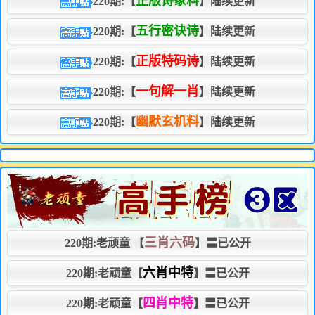
正版诗象料
220期:【
】陆续更新
五行密诀诗
220期:【
】陆续更新
正版特码诗
220期:【
】陆续更新
一句解一肖
220期:【
】陆续更新
幽默玄机料
220期:【
】陆续更新
三肖六码
220期:老顽童 【
】〓已公开
六肖中特
220期:老顽童【
】〓已公开
四肖中特
220期:老顽童【
】〓已公开