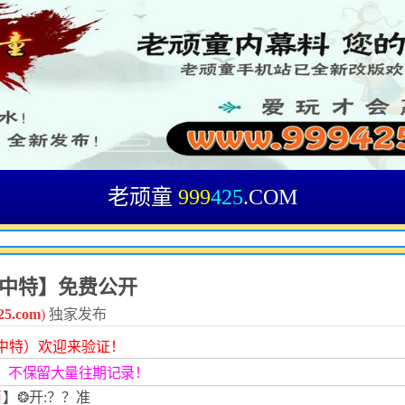
老顽童
999
425
.COM
中特】免费公开
25.com
)
独家发布
中特）欢迎来验证！
，不保留大量往期记录！
肖
】❂开:？？准