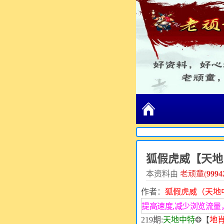
狐假虎威【天地
本资料由
老顽童(
9994
作者：
狐假虎威（天地
提高速度,减少浏览流量
219期:
天地中特
❂【
地