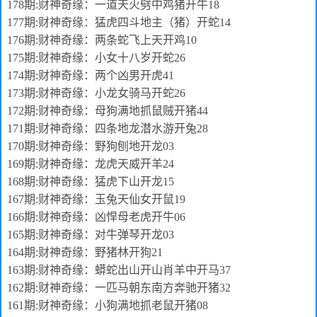
178期:财神奇缘：一道天火劈中鸡猪开牛18
177期:财神奇缘：猛虎四斗地主（猪）开蛇14
176期:财神奇缘：两条蛇飞上天开鸡10
175期:财神奇缘：小女十八岁开蛇26
174期:财神奇缘：两个凶男开虎41
173期:财神奇缘：小龙女骑马开蛇26
172期:财神奇缘：母狗满地抓鼠贼开猪44
171期:财神奇缘：四条地龙潜水游开兔28
170期:财神奇缘：野狗刨地开龙03
169期:财神奇缘：龙虎天威开羊24
168期:财神奇缘：猛虎下山开龙15
167期:财神奇缘：玉兔天仙女开鼠19
166期:财神奇缘：凶悍母老虎开牛06
165期:财神奇缘：对牛弹琴开龙03
164期:财神奇缘：野猪林开狗21
163期:财神奇缘：蟒蛇出山开山肖羊中开马37
162期:财神奇缘：一匹马朝东南方奔驰开猪32
161期:财神奇缘：小狗满地抓老鼠开猪08