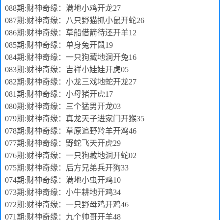
088期:财神奇缘：满地小鸡开龙27
087期:财神奇缘：八只野猫抓小鼠开蛇26
086期:财神奇缘：草船借箭待还开羊12
085期:财神奇缘：单身兔开鼠19
084期:财神奇缘：一只狗藏地洞开兔16
083期:财神奇缘：吉祥小娃娃开虎05
082期:财神奇缘：小龙三戏地蛇开龙27
081期:财神奇缘：小母猪开虎17
080期:财神奇缘：三个猛男开龙03
079期:财神奇缘：真龙天子进家门开猴35
078期:财神奇缘：草原追野羚羊开鸡46
077期:财神奇缘：野蛇飞天开虎29
076期:财神奇缘：一只狗藏地洞开蛇02
075期:财神奇缘：后方兄弟兵开狗33
074期:财神奇缘：满地小虫开鸡10
073期:财神奇缘：小牛耕地开鸡34
072期:财神奇缘：一只野母鸡开鸡46
071期:财神奇缘：九个帅哥开羊48