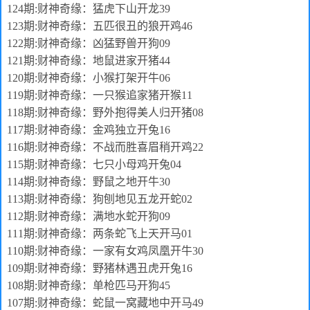
124期:财神奇缘：猛虎下山开龙39
123期:财神奇缘：五匹很丑的狼开鸡46
122期:财神奇缘：凶猛野兽开狗09
121期:财神奇缘：地鼠进家开猪44
120期:财神奇缘：小猴打架开牛06
119期:财神奇缘：一只猴追家猪开猴11
118期:财神奇缘：野外抱得美人归开猪08
117期:财神奇缘：金鸡独立开兔16
116期:财神奇缘：不战而胜喜眉稍开鸡22
115期:财神奇缘：七只小母鸡开兔04
114期:财神奇缘：野鼠之地开牛30
113期:财神奇缘：狗刨地见五龙开蛇02
112期:财神奇缘：满地水蛇开狗09
111期:财神奇缘：两条蛇飞上天开马01
110期:财神奇缘：一家有女鸡凤凰开牛30
109期:财神奇缘：野猪林遇丑虎开兔16
108期:财神奇缘：单枪匹马开狗45
107期:财神奇缘：蛇鼠一窝藏地中开马49