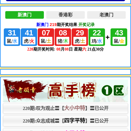
大小中特
220期:叹为观止〓【
】〓已公开
四字平特
220期:众志成城〓【
】〓已公开