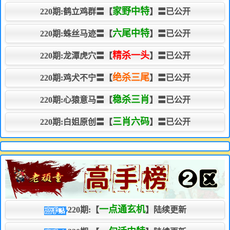
家野中特
220期:鹤立鸡群〓【
】〓已公开
六尾中特
220期:蛛丝马迹〓【
】〓已公开
精杀一头
220期:龙潭虎穴〓【
】〓已公开
绝杀三尾
220期:鸡犬不宁〓【
】〓已公开
稳杀三肖
220期:心猿意马〓【
】〓已公开
三肖六码
220期:白姐原创〓【
】〓已公开
一点通玄机
220期:【
】陆续更新