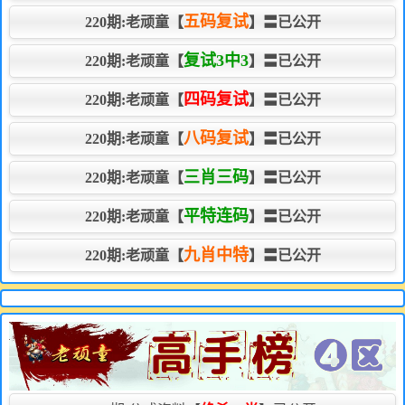
五码复试
220期:老顽童【
】〓已公开
复试3中3
220期:老顽童【
】〓已公开
四码复试
220期:老顽童【
】〓已公开
八码复试
220期:老顽童【
】〓已公开
三肖三码
220期:老顽童【
】〓已公开
平特连码
220期:老顽童【
】〓已公开
九肖中特
220期:老顽童【
】〓已公开