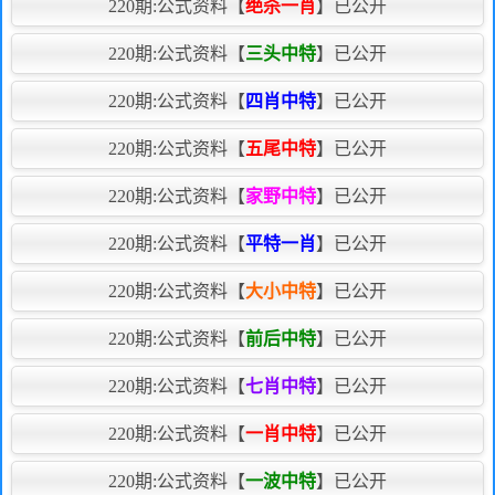
220期:
公式资料【
绝杀一肖
】已公开
220期:
公式资料【
三头中特
】已公开
220期:
公式资料【
四肖中特
】已公开
220期:
公式资料【
五尾中特
】已公开
220期:
公式资料【
家野中特
】已公开
220期:
公式资料【
平特一肖
】已公开
220期:
公式资料【
大小中特
】已公开
220期:
公式资料【
前后中特
】已公开
220期:
公式资料【
七肖中特
】已公开
220期:
公式资料【
一肖中特
】已公开
220期:
公式资料【
一波中特
】已公开