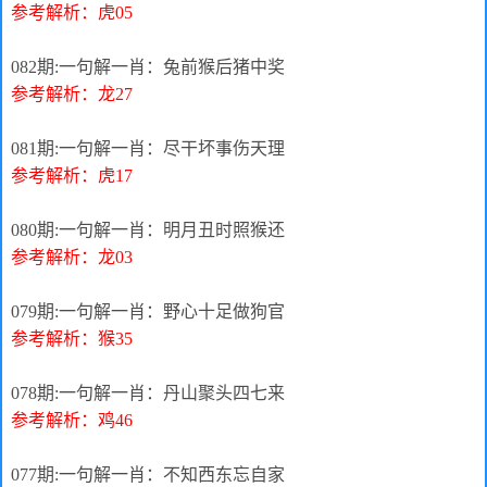
参考解析：虎05
082期:一句解一肖：兔前猴后猪中奖
参考解析：龙27
081期:一句解一肖：尽干坏事伤天理
参考解析：虎17
080期:一句解一肖：明月丑时照猴还
参考解析：龙03
079期:一句解一肖：野心十足做狗官
参考解析：猴35
078期:一句解一肖：丹山聚头四七来
参考解析：鸡46
077期:一句解一肖：不知西东忘自家