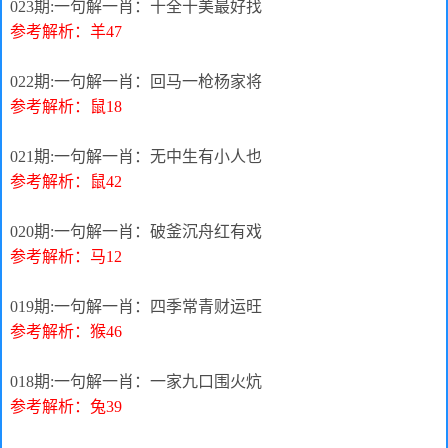
023期:一句解一肖：十全十美最好找
参考解析：羊47
022期:一句解一肖：回马一枪杨家将
参考解析：鼠18
021期:一句解一肖：无中生有小人也
参考解析：鼠42
020期:一句解一肖：破釜沉舟红有戏
参考解析：马12
019期:一句解一肖：四季常青财运旺
参考解析：猴46
018期:一句解一肖：一家九口围火炕
参考解析：兔39