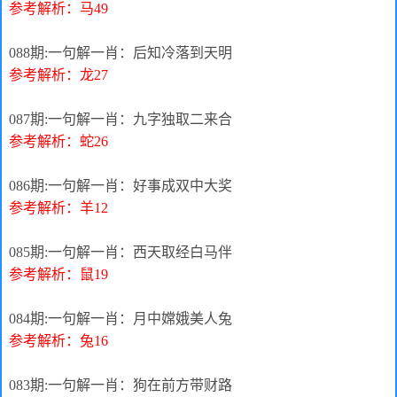
参考解析：马49
088期:一句解一肖：后知冷落到天明
参考解析：龙27
087期:一句解一肖：九字独取二来合
参考解析：蛇26
086期:一句解一肖：好事成双中大奖
参考解析：羊12
085期:一句解一肖：西天取经白马伴
参考解析：鼠19
084期:一句解一肖：月中嫦娥美人兔
参考解析：兔16
083期:一句解一肖：狗在前方带财路