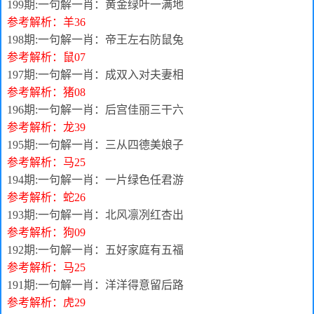
199期:一句解一肖：黄金绿叶一满地
参考解析：羊36
198期:一句解一肖：帝王左右防鼠兔
参考解析：鼠07
197期:一句解一肖：成双入对夫妻相
参考解析：猪08
196期:一句解一肖：后宫佳丽三干六
参考解析：龙39
195期:一句解一肖：三从四德美娘子
参考解析：马25
194期:一句解一肖：一片绿色任君游
参考解析：蛇26
193期:一句解一肖：北风凛冽红杏出
参考解析：狗09
192期:一句解一肖：五好家庭有五福
参考解析：马25
191期:一句解一肖：洋洋得意留后路
参考解析：虎29