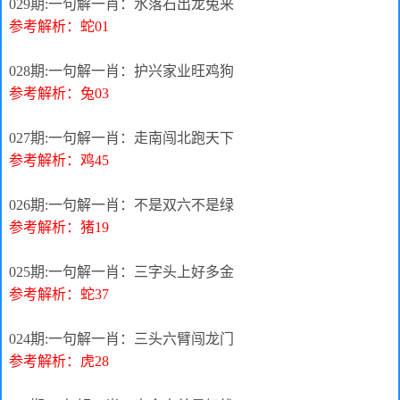
029期:一句解一肖：水落石出龙兔来
参考解析：蛇01
028期:一句解一肖：护兴家业旺鸡狗
参考解析：兔03
027期:一句解一肖：走南闯北跑天下
参考解析：鸡45
026期:一句解一肖：不是双六不是绿
参考解析：猪19
025期:一句解一肖：三字头上好多金
参考解析：蛇37
024期:一句解一肖：三头六臂闯龙门
参考解析：虎28