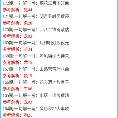
172期:一句解一肖：烟花三月下江南
参考解析：猪44
171期:一句解一肖：明月丑时照猴还
参考解析：兔28
170期:一句解一肖：四八金猴鸡献瑞
参考解析：龙03
169期:一句解一肖：月作明灯夜夜光
参考解析：羊24
168期:一句解一肖：呼风唤雨大神来
参考解析：龙15
167期:一句解一肖：山路弯弯叶八曲
参考解析：鼠19
166期:一句解一肖：花天酒地败家子
参考解析：牛06
165期:一句解一肖：水落十出兔猴现
参考解析：龙03
164期:一句解一肖：金色秋地大丰收
参考解析：狗21