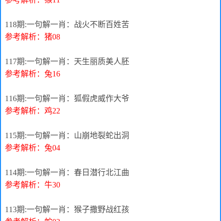
118期:一句解一肖：战火不断百姓苦
参考解析：猪08
117期:一句解一肖：天生丽质美人胚
参考解析：兔16
116期:一句解一肖：狐假虎威作大爷
参考解析：鸡22
115期:一句解一肖：山崩地裂蛇出洞
参考解析：兔04
114期:一句解一肖：春日潜行北江曲
参考解析：牛30
113期:一句解一肖：猴子撒野战红孩