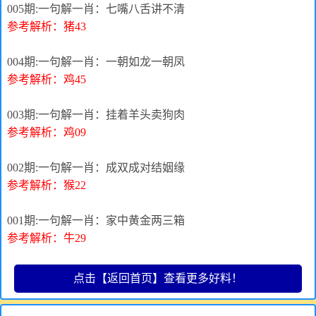
005期:一句解一肖：七嘴八舌讲不清
参考解析：猪43
004期:一句解一肖：一朝如龙一朝凤
参考解析：鸡45
003期:一句解一肖：挂着羊头卖狗肉
参考解析：鸡09
002期:一句解一肖：成双成对结姻缘
参考解析：猴22
001期:一句解一肖：家中黄金两三箱
参考解析：牛29
点击【返回首页】查看更多好料！