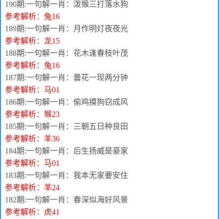
190期:一句解一肖：泼猴三打落水狗
参考解析：兔16
189期:一句解一肖：月作明灯夜夜光
参考解析：龙15
188期:一句解一肖：花木逢春枝叶茂
参考解析：兔16
187期:一句解一肖：曇花一现两分钟
参考解析：马01
186期:一句解一肖：偷鸡摸狗窃成风
参考解析：猴23
185期:一句解一肖：三朝五日种良田
参考解析：羊36
184期:一句解一肖：后生扬威是豪家
参考解析：马01
183期:一句解一肖：我本无家要安住
参考解析：羊24
182期:一句解一肖：春深似海好风景
参考解析：虎41