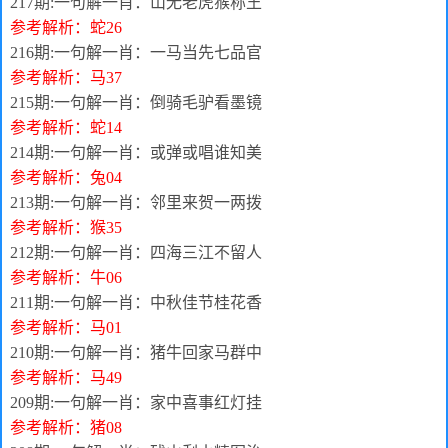
217期:一句解一肖：山无老虎猴称王
参考解析：蛇26
216期:一句解一肖：一马当先七品官
参考解析：马37
215期:一句解一肖：倒骑毛驴看墨镜
参考解析：蛇14
214期:一句解一肖：或弹或唱谁知美
参考解析：兔04
213期:一句解一肖：邻里来贺一两拨
参考解析：猴35
212期:一句解一肖：四海三江不留人
参考解析：牛06
211期:一句解一肖：中秋佳节桂花香
参考解析：马01
210期:一句解一肖：猪牛回家马群中
参考解析：马49
209期:一句解一肖：家中喜事红灯挂
参考解析：猪08