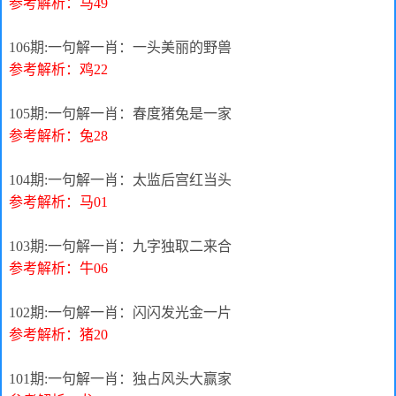
参考解析：马49
106期:一句解一肖：一头美丽的野兽
参考解析：鸡22
105期:一句解一肖：春度猪兔是一家
参考解析：兔28
104期:一句解一肖：太监后宫红当头
参考解析：马01
103期:一句解一肖：九字独取二来合
参考解析：牛06
102期:一句解一肖：闪闪发光金一片
参考解析：猪20
101期:一句解一肖：独占风头大赢家